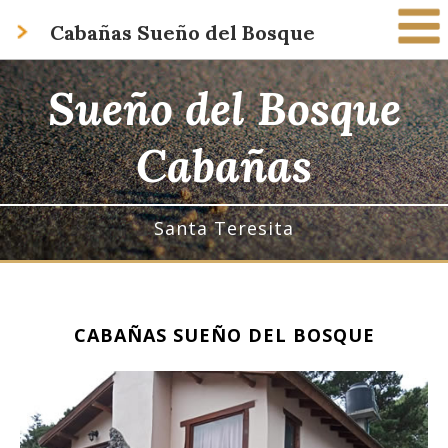
Cabañas Sueño del Bosque
HOME
Sueño del Bosque
CABAÑAS
Cabañas
APARTS
HOSTERIAS
Santa Teresita
POSADAS
CONTACTO
CABAÑAS SUEÑO DEL BOSQUE