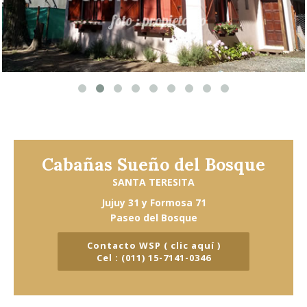
Cabañas Sueño del Bosque
SANTA TERESITA
Jujuy 31 y Formosa 71
Paseo del Bosque
Contacto WSP ( clic aquí )
Cel : (011) 15-7141-0346